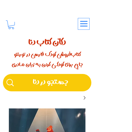
دکّان کتاب دنا
کتاب‌فروشی کودک فارسی در تورنتو
جایی برای کودکـــی کردن بـه زبان مـادری