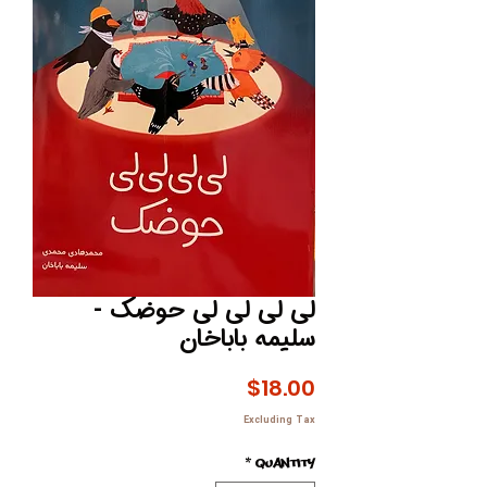
لی لی لی لی حوضک -
سلیمه باباخان
Price
$18.00
Excluding Tax
*
Quantity