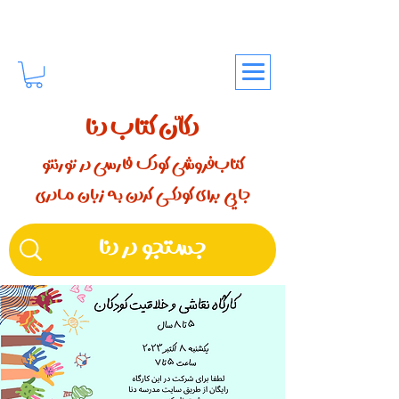
دکّان کتاب دنا
کتاب‌فروشی کودک فارسی در تورنتو
جایی برای کودکـــی کردن بـه زبان مـادری