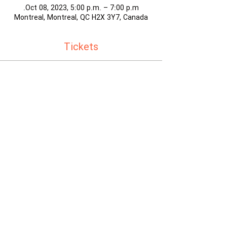
Oct 08, 2023, 5:00 p.m. – 7:00 p.m.
Montreal, Montreal, QC H2X 3Y7, Canada
Tickets
Sold Out
Ticket type
کارگاه نقاشی
Price
$0.00
This event is sold out