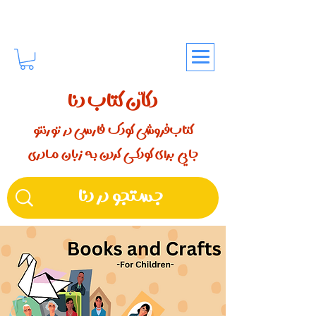
دکّان کتاب دنا
کتاب‌فروشی کودک فارسی در تورنتو
جایی برای کودکـــی کردن بـه زبان مـادری