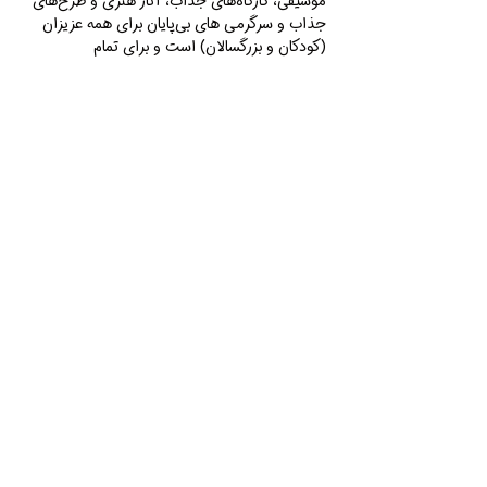
موسیقی، کارگاه‌های جذاب، آثار هنری و طرح‌های 
جذاب و سرگرمی ‌های بی‌پایان برای همه عزيزان 
(کودکان و بزرگسالان) است و برای تمام 
شرکت‌کنندگان یک محیط جذاب و پر از داستان 
خلق خواهد کرد.
در صورت نیاز به اطلاعات بیشتر یا تمایل به نمایش 
هنر و یا استعدادهای خود، لطفاً از طریق ایمیل به 
آدرس yekiboodtoronto@gmail.com با ما 
تماس بگیرید.
برای خرید بلیط‌ها برای مراسم لطفاً به 
eventbrite.com مراجعه کنید.
بى صبرانه منتظر ديدار همه ى شما دوستان عزير 
هستيم تا اين دو روز رو در كنار شما عزيزان جشن 
بگيريم !
Tickets
Sold Out
Ticket type