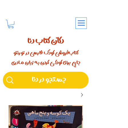
دکّان کتاب دنا
کتاب‌فروشی کودک فارسی در تورنتو
جایی برای کودکـــی کردن بـه زبان مـادری