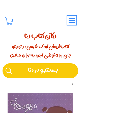
دکّان کتاب دنا
کتاب‌فروشی کودک فارسی در تورنتو
جایی برای کودکـــی کردن بـه زبان مـادری