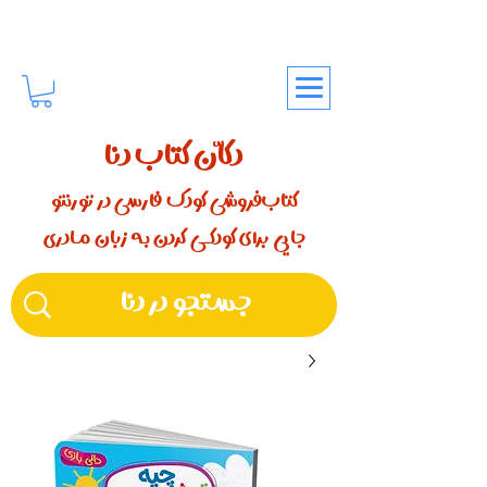
دکّان کتاب دنا
کتاب‌فروشی کودک فارسی در تورنتو
جایی برای کودکـــی کردن بـه زبان مـادری