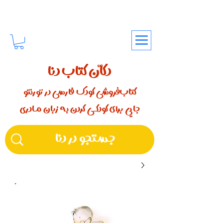
دکّان کتاب دنا
کتاب‌فروشی کودک فارسی در تورنتو
جایی برای کودکـــی کردن بـه زبان مـادری