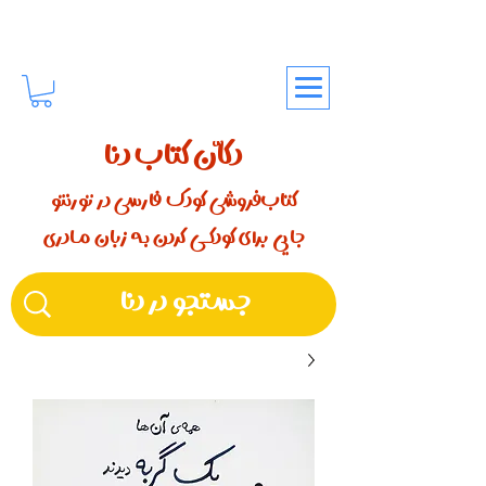
دکّان کتاب دنا
کتاب‌فروشی کودک فارسی در تورنتو
جایی برای کودکـــی کردن بـه زبان مـادری