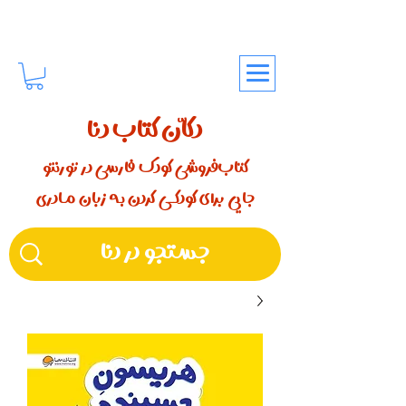
دکّان کتاب دنا
کتاب‌فروشی کودک فارسی در تورنتو
جایی برای کودکـــی کردن بـه زبان مـادری