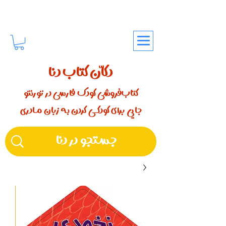
دکّان کتاب دنا
کتاب‌فروشی کودک فارسی در تورنتو
جایی برای کودکـــی کردن بـه زبان مـادری