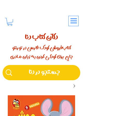
دکّان کتاب دنا
کتاب‌فروشی کودک فارسی در تورنتو
جایی برای کودکـــی کردن بـه زبان مـادری