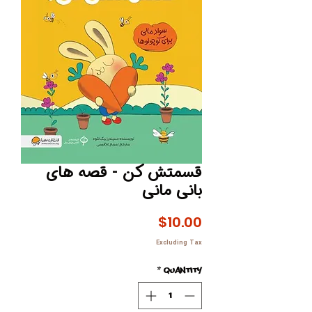
قسمتش کن - قصه های
بانی مانی
Price
$10.00
Excluding Tax
*
Quantity