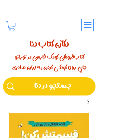
دکّان کتاب دنا
کتاب‌فروشی کودک فارسی در تورنتو
جایی برای کودکـــی کردن بـه زبان مـادری