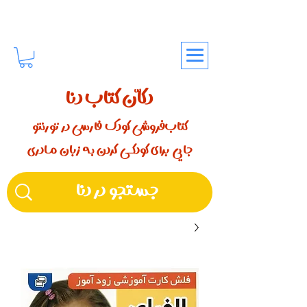
دکّان کتاب دنا
کتاب‌فروشی کودک فارسی در تورنتو
جایی برای کودکـــی کردن بـه زبان مـادری