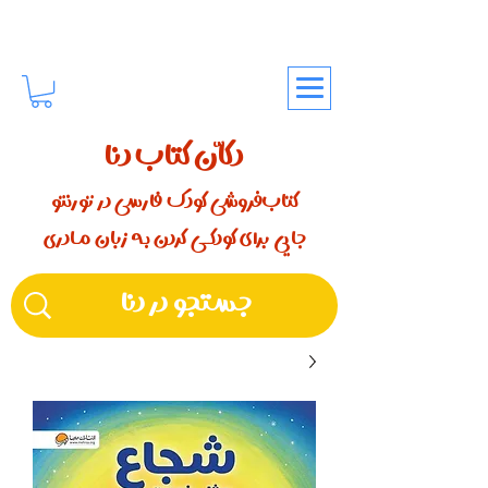
دکّان کتاب دنا
کتاب‌فروشی کودک فارسی در تورنتو
جایی برای کودکـــی کردن بـه زبان مـادری