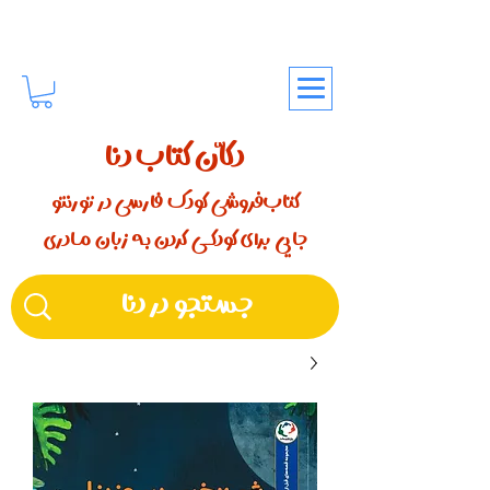
دکّان کتاب دنا
کتاب‌فروشی کودک فارسی در تورنتو
جایی برای کودکـــی کردن بـه زبان مـادری