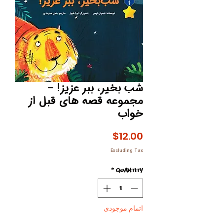
شب بخیر، ببر عزیز! –
مجموعه قصه های قبل از
خواب
Price
$12.00
Excluding Tax
*
Quantity
اتمام موجودی