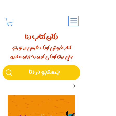
دکّان کتاب دنا
کتاب‌فروشی کودک فارسی در تورنتو
جایی برای کودکـــی کردن بـه زبان مـادری