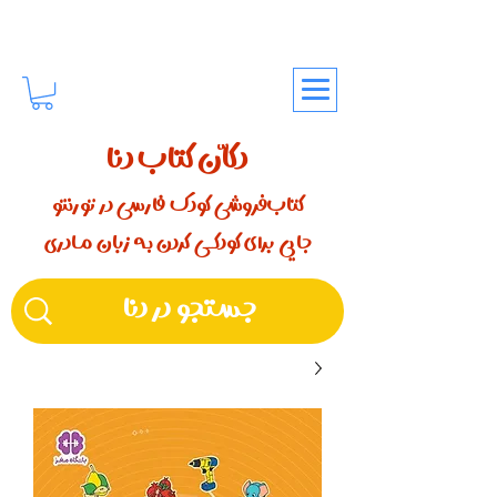
دکّان کتاب دنا
کتاب‌فروشی کودک فارسی در تورنتو
جایی برای کودکـــی کردن بـه زبان مـادری