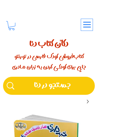
دکّان کتاب دنا
کتاب‌فروشی کودک فارسی در تورنتو
جایی برای کودکـــی کردن بـه زبان مـادری