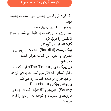
اضافه کردن به سبد خرید
آقا فیله از وقتش یادش می آمد، دریانورد
بود.
او خیلی با دریا رفیق بود،
اما روزی از روزها، دریا طوفانی شد و موج
قایقش را غرق کرد...
کارشناسان می‌گویند:
بوک‌لیست (
Booklist
):
لطافت و پویایی
بصری و ادبی این کتاب هرگز کهنه
نمی‌شود.
نیویورک تایمز (
The Times
):
این کتاب
تفکر کسانی که فکر می‌کنند جزیره‌ی آن‌ها
از مهاجران پر شده است، رد می‌کند.
پابلیشرز ویکلی (
Publishers
Weekly
):
جزیره‌ی آقا فیله
قدرت جمعی،
بازی‌های سازنده و توجه به آزادی را ارج
می‌دهد.