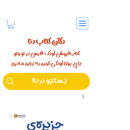
دکّان کتاب دنا
کتاب‌فروشی کودک فارسی در تورنتو
جایی برای کودکـــی کردن بـه زبان مـادری