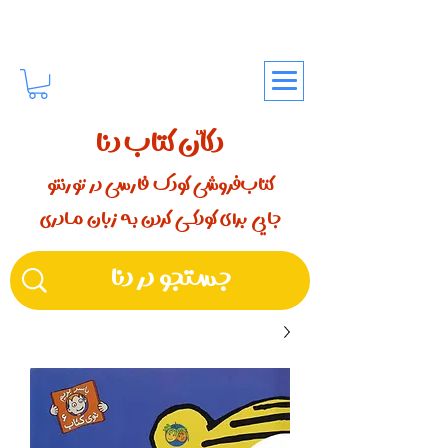
دکّان کتاب دنا
کتاب‌فروشی کودک فارسی در تورنتو
جایی برای کودکـــی کردن بـه زبان مـادری