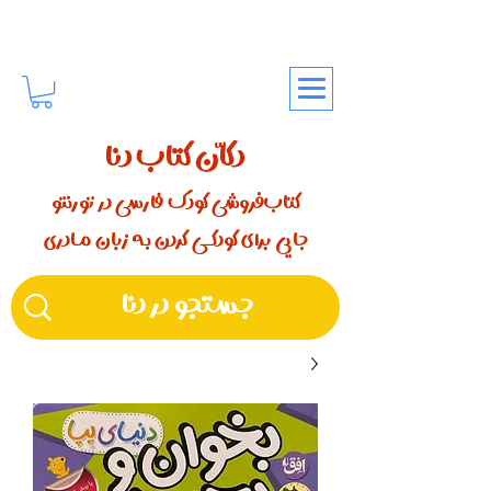
دکّان کتاب دنا
کتاب‌فروشی کودک فارسی در تورنتو
جایی برای کودکـــی کردن بـه زبان مـادری