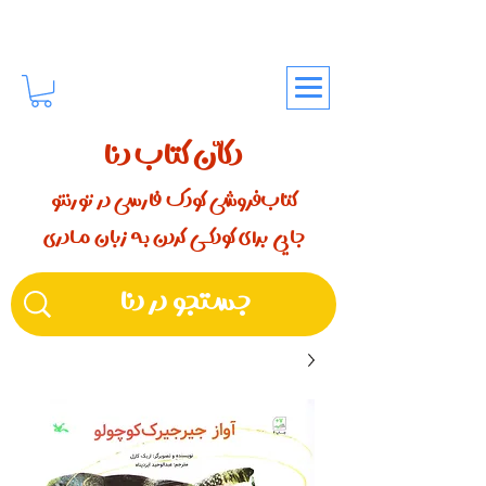
دکّان کتاب دنا
کتاب‌فروشی کودک فارسی در تورنتو
جایی برای کودکـــی کردن بـه زبان مـادری