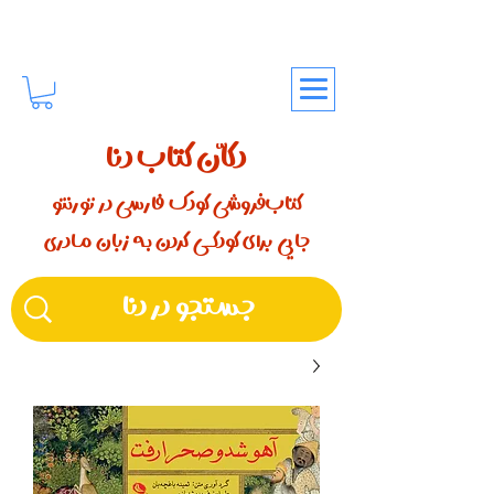
دکّان کتاب دنا
کتاب‌فروشی کودک فارسی در تورنتو
جایی برای کودکـــی کردن بـه زبان مـادری