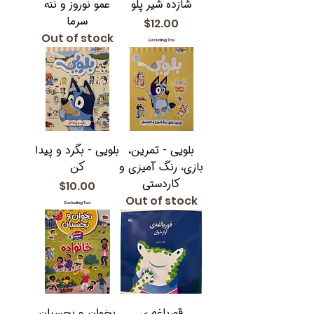
شازده شیر پلو
عمو نوروز و ننه
سرما
Price
$12.00
Out of stock
Excluding Tax
بلویی - تمرین،
بلویی - بگرد و پیدا
بازی، رنگ آمیزی و
کن
کاردستی
Price
$10.00
Out of stock
Excluding Tax
قورباغه ی
بخوان و بچسبان