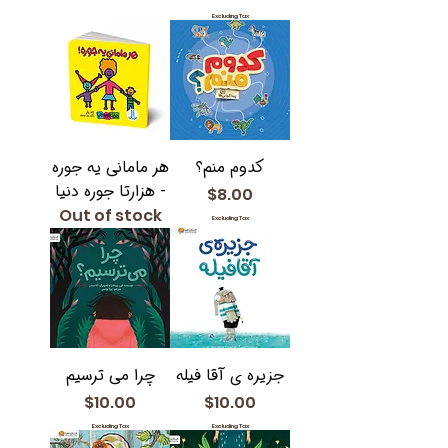
Excluding Tax
کدوم منم؟
هر مامانی یه جوره
- هزارتا جوره دنیا
Price
$8.00
Out of stock
Excluding Tax
جزیره ی آقا فیله
چرا می ترسیم
Price
Price
$10.00
$10.00
Excluding Tax
Excluding Tax