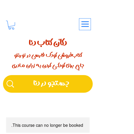
دکّان کتاب دنا
کتاب‌فروشی کودک فارسی در تورنتو
جایی برای کودکـــی کردن بـه زبان مـادری
This course can no longer be booked.