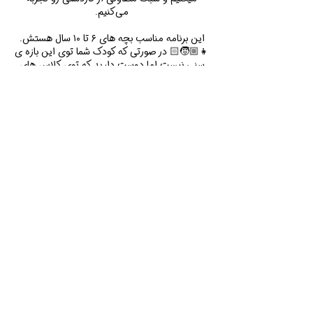
این برنامه مناسب بچه های ۶ تا ۱۰ سال هستش.
👧🏼🧒🏻 در صورتی که کودک شما توی این بازه ی
سنی نیست اما دوست دارید که توی کلاس های
هنر در حیاط دنا شرکت کنید، میتونید به ما پیام
بدید. ما خوشحال میشیم که این کلاس هارو برای
رده های سنی مختلف برگزار کنیم.
قوانین کنسلی
در صورت نیاز به کنسل کردن ثبت نام،لطفا با ما
تماس بگیرید