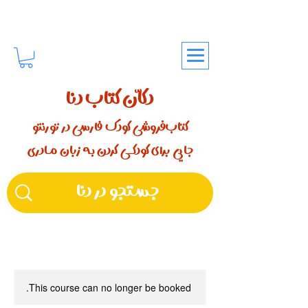
دکّان کتاب دنا
کتاب‌فروشی کودک فارسی در تورنتو
جایی برای کودکـــی کردن بـه زبان مـادری
This course can no longer be booked.