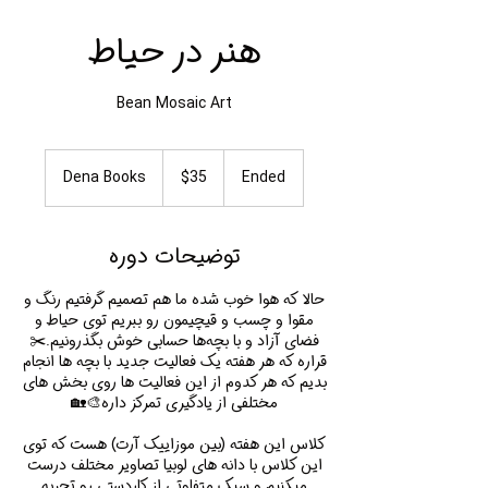
هنر در حیاط
Bean Mosaic Art
35
Canadian
Dena Books
$35
E
Ended
dollars
n
d
e
توضیحات دوره
d
حالا که هوا خوب شده ما هم تصمیم گرفتیم رنگ و
مقوا و چسب و قیچیمون رو ببریم توی حیاط و
قراره که هر هفته یک فعالیت جدید با بچه ها انجام
بدیم که هر کدوم از این فعالیت ها روی بخش های
کلاس این هفته (بین موزاییک آرت) هست که توی
این کلاس با دانه های لوبیا تصاویر مختلف درست
میکنیم و سبک متفاوتی از کاردستی رو تجربه