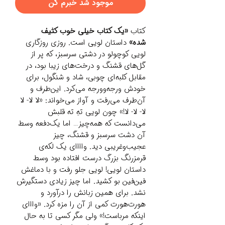
موجود شد خبرم کن
کتاب
«یک کتاب خیلی خوب کثیف
شده»
داستان لویی است. روزی روزگاری
لویی کوچولو در دشتی سرسبز، که پر از
گل‌های قشنگ و درخت‌های زیبا بود، در
مقابل کلبه‌ای چوبی، شاد و شنگول، برای
خودش ورجه‌وورجه می‌کرد. این‌طرف و
آن‌طرف می‌رفت و آواز می‌خواند: «لا لا- لا
لا- لا- لا!» چون لویی تهِ ته قلبش
می‌دانست که همه‌چیز… اما یک‌دفعه وسط
آن دشت سرسبز و قشنگ، چیز
عجیب‌وغریبی دید. واااای یک لکه‌ی
قرمزرنگ بزرگ درست افتاده بود وسط
داستان لویی! لویی جلو رفت و با دماغش
فین‌فین بو کشید. اما چیز زیادی دستگیرش
نشد. برای همین زبانش را درآورد و
هورت‌هورت کمی از آن را مزه کرد. «وااای
اینکه مرباست!» ولی مگر کسی تا به حال