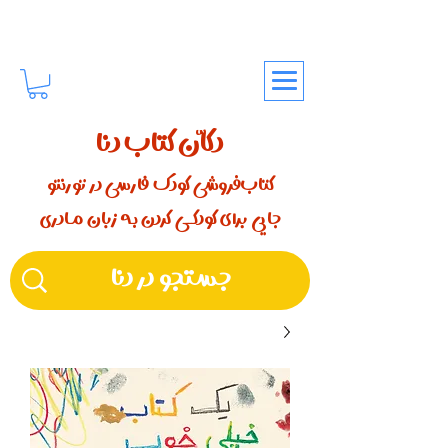
دکّان کتاب دنا
کتاب‌فروشی کودک فارسی در تورنتو
جایی برای کودکـــی کردن بـه زبان مـادری