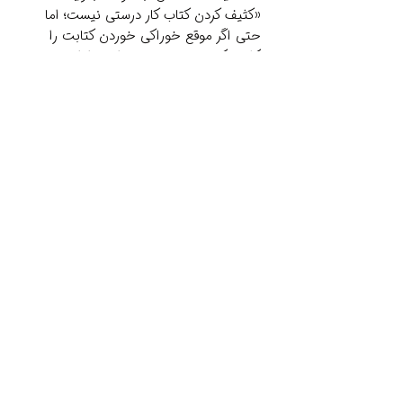
«کثیف کردن کتاب کار درستی نیست؛ اما
حتی اگر موقع خوراکی خوردن کتابت را
کثیف کردی، باز هم به خواندن ادامه بده و
کتاب را هرگز زمین نگذار.»
Related Products