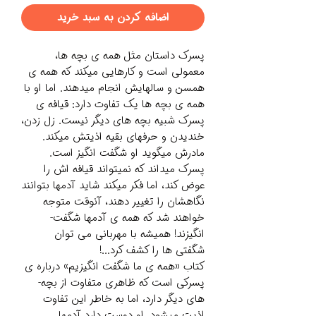
اضافه کردن به سبد خرید
پسرک داستان مثل همه ­ی بچه­ ها،
معمولی است و کارهایی می­کند که همه ­ی
همسن و سال­هایش انجام می­دهند. اما او با
همه ­ی بچه­ ها یک تفاوت دارد: قیافه­ ی
پسرک شبیه بچه­ های دیگر نیست. زل زدن،
خندیدن و حرف­های بقیه اذیتش می­کند.
مادرش می­گوید او شگفت ­انگیز است.
پسرک می­داند که نمی­تواند قیافه­ اش را
عوض کند، اما فکر می­کند شاید آدم­ها بتوانند
نگاهشان را تغییر دهند، آن­وقت متوجه
خواهند شد که همه­ ی آدم­ها شگفت­
انگیزند! همیشه با مهربانی می­ توان
شگفتی­ ها را کشف کرد...!
کتاب «همه ­ی ما شگفت ­انگیزیم» درباره ­ی
پسرکی است که ظاهری متفاوت از بچه­
های دیگر دارد، اما به خاطر این تفاوت
اذیت می­شود. او دوست دارد آدم­ها