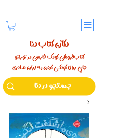
دکّان کتاب دنا
کتاب‌فروشی کودک فارسی در تورنتو
جایی برای کودکـــی کردن بـه زبان مـادری