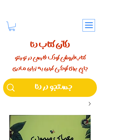
دکّان کتاب دنا
کتاب‌فروشی کودک فارسی در تورنتو
جایی برای کودکـــی کردن بـه زبان مـادری