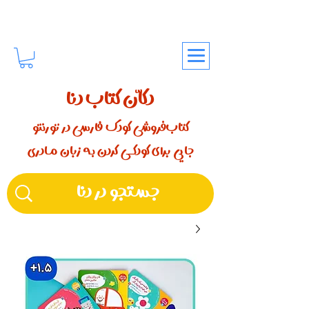
دکّان کتاب دنا
کتاب‌فروشی کودک فارسی در تورنتو
جایی برای کودکـــی کردن بـه زبان مـادری