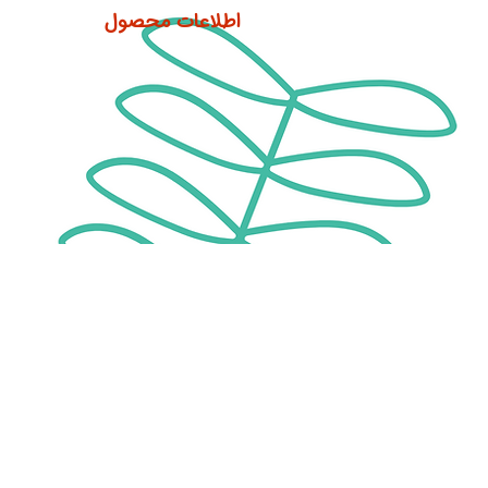
اطلاعات محصول
بازه سنی: ۰ تا ۶ سال
ناشر: شهر قلم
مؤلف: جولاج
مترجم: وحید مهمان نواز
تصویرگر: جولاج
نوع جلد: شومیز
تعداد صفحات: ۸