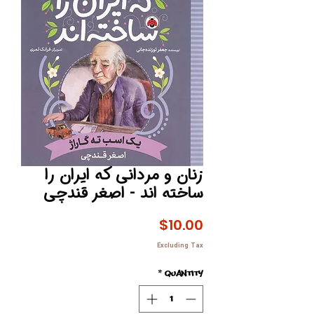
زنان و مردانی که ایران را
ساخته اند - اصغر قندچی
Price
$10.00
Excluding Tax
*
Quantity