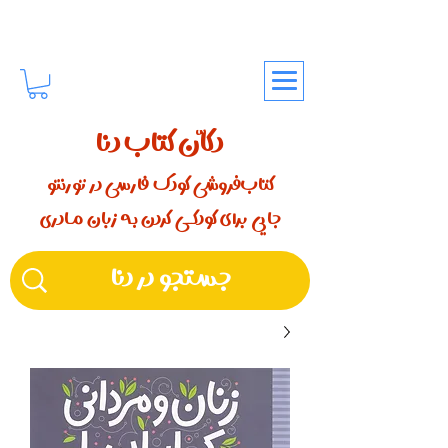
دکّان کتاب دنا
کتاب‌فروشی کودک فارسی در تورنتو
جایی برای کودکـــی کردن بـه زبان مـادری