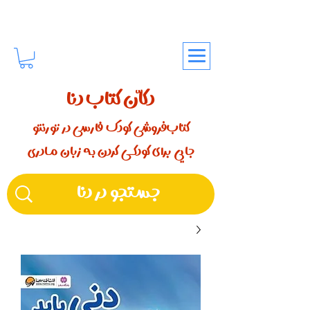
دکّان کتاب دنا
کتاب‌فروشی کودک فارسی در تورنتو
جایی برای کودکـــی کردن بـه زبان مـادری