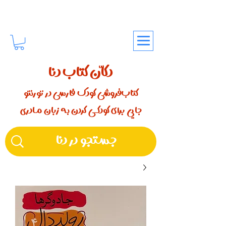
دکّان کتاب دنا
کتاب‌فروشی کودک فارسی در تورنتو
جایی برای کودکـــی کردن بـه زبان مـادری