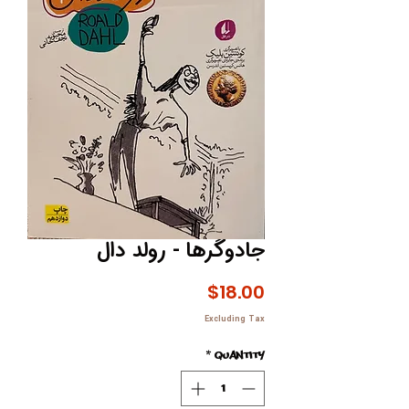
جادوگرها - رولد دال
Price
$18.00
Excluding Tax
*
Quantity