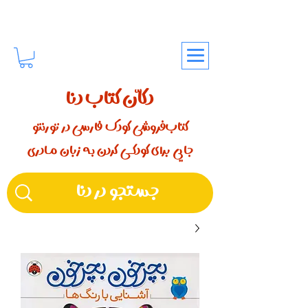
دکّان کتاب دنا
کتاب‌فروشی کودک فارسی در تورنتو
جایی برای کودکـــی کردن بـه زبان مـادری