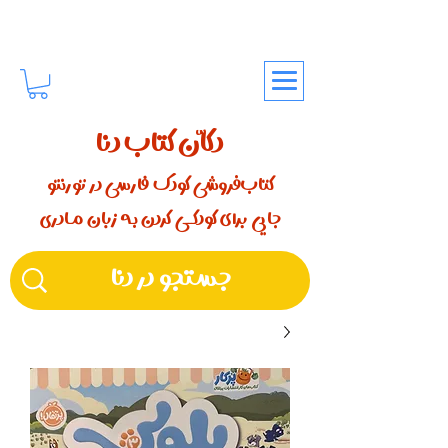
دکّان کتاب دنا
کتاب‌فروشی کودک فارسی در تورنتو
جایی برای کودکـــی کردن بـه زبان مـادری