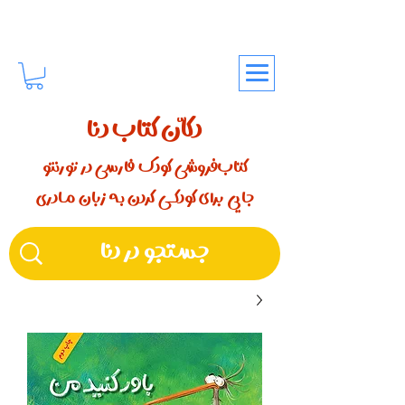
دکّان کتاب دنا
کتاب‌فروشی کودک فارسی در تورنتو
جایی برای کودکـــی کردن بـه زبان مـادری